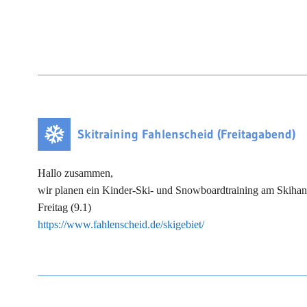
Skitraining Fahlenscheid (Freitagabend)
Hallo zusammen,
wir planen ein Kinder-Ski- und Snowboardtraining am Skihan
Freitag (9.1)
https://www.fahlenscheid.de/skigebiet/
⚠️ Wichtig:
Da das Fließband
ab 18:00 Uhr
geschlossen ist, können wir l