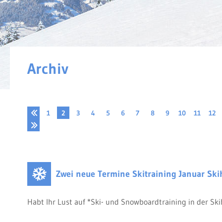
Archiv
1
2
3
4
5
6
7
8
9
10
11
12
Zwei neue Termine Skitraining Januar Ski
Habt Ihr Lust auf *Ski- und Snowboardtraining in der Sk